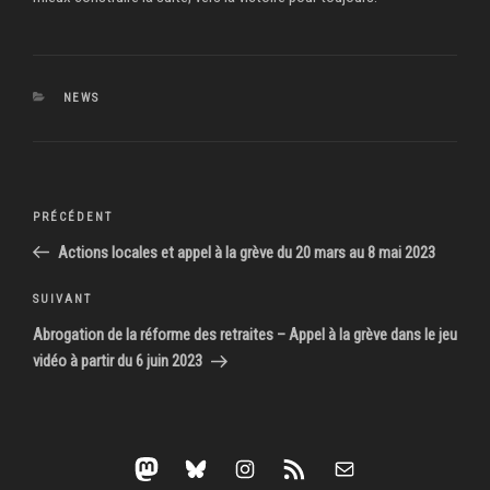
CATÉGORIES
NEWS
Navigation
Article
PRÉCÉDENT
de
précédent
Actions locales et appel à la grève du 20 mars au 8 mai 2023
l’article
Article
SUIVANT
suivant
Abrogation de la réforme des retraites – Appel à la grève dans le jeu
vidéo à partir du 6 juin 2023
Mastodon
Bluesky
Instagram
Flux RSS
E-mail