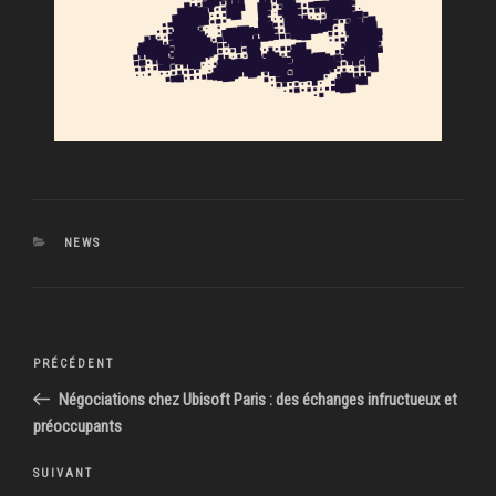
CATÉGORIES
NEWS
Navigation
Article
PRÉCÉDENT
de
précédent
Négociations chez Ubisoft Paris : des échanges infructueux et
l’article
préoccupants
Article
SUIVANT