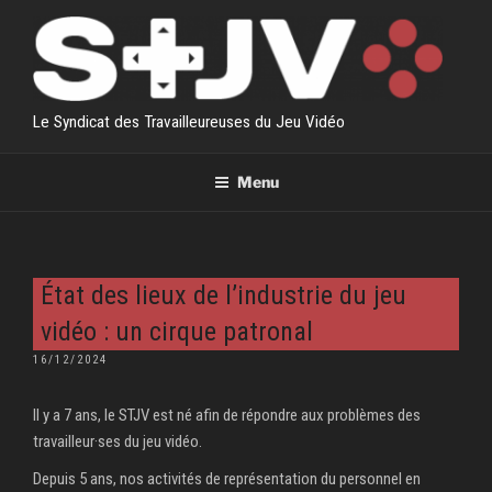
Aller
au
contenu
principal
Le Syndicat des Travailleureuses du Jeu Vidéo
Menu
État des lieux de l’industrie du jeu
vidéo : un cirque patronal
PUBLIÉ
16/12/2024
LE
Il y a 7 ans, le STJV est né afin de répondre aux problèmes des
travailleur·ses du jeu vidéo.
Depuis 5 ans, nos activités de représentation du personnel en