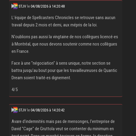
STJV
le
04/08/2026 à 14:20:48
L'équipe de Spellcasters Chronicles se retrouve sans aucun
travail depuis 2 mois et demi, aux mépris de la loi.
N'oublions pas aussi la vingtaine de nos collègues licencé‧es
à Montréal, que nous devons soutenir comme nos collègues
en France.
Face à une "négociation" à sens unique, notre section se
battra jusqu'au bout pour que les travailleureuses de Quantic
Dream soient traité‧es dignement.
4/5
STJV
le
04/08/2026 à 14:20:42
Avare d'indemnités mais pas de mensonges, l'entreprise de
David "Cage" de Gruttola veut se contenter du minimum en
tout point. Dans un marché toujours en forme, la direction