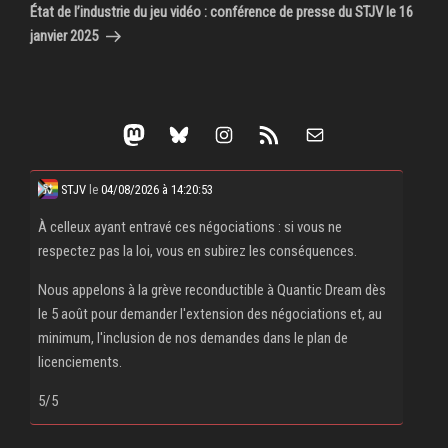
suivant
État de l’industrie du jeu vidéo : conférence de presse du STJV le 16
janvier 2025
Mastodon
Bluesky
Instagram
Flux RSS
E-mail
STJV
le
04/08/2026 à 14:20:53
À celleux ayant entravé ces négociations : si vous ne
respectez pas la loi, vous en subirez les conséquences.
Nous appelons à la grève reconductible à Quantic Dream dès
le 5 août pour demander l'extension des négociations et, au
minimum, l'inclusion de nos demandes dans le plan de
licenciements.
5/5