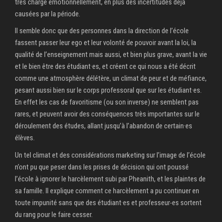
très chargé émotionnellement, en plus des incertitudes déjà
causées par la période.
Il semble donc que des personnes dans la direction de l’école
fassent passer leur ego et leur volonté de pouvoir avant la loi, la
qualité de l’enseignement mais aussi, et bien plus grave, avant la vie
et le bien être des étudiant·es, et créent ce qui nous a été décrit
comme une atmosphère délétère, un climat de peur et de méfiance,
pesant aussi bien sur le corps professoral que sur les étudiant·es.
En effet les cas de favoritisme (ou son inverse) ne semblent pas
rares, et peuvent avoir des conséquences très importantes sur le
déroulement des études, allant jusqu’à l’abandon de certain·es
élèves.
Un tel climat et des considérations marketing sur l’image de l’école
n’ont pu que peser dans les prises de décision qui ont poussé
l’école à ignorer le harcèlement subi par Pheanith, et les plaintes de
sa famille. Il explique comment ce harcèlement a pu continuer en
toute impunité sans que des étudiant·es et professeur‧es sortent
du rang pour le faire cesser.