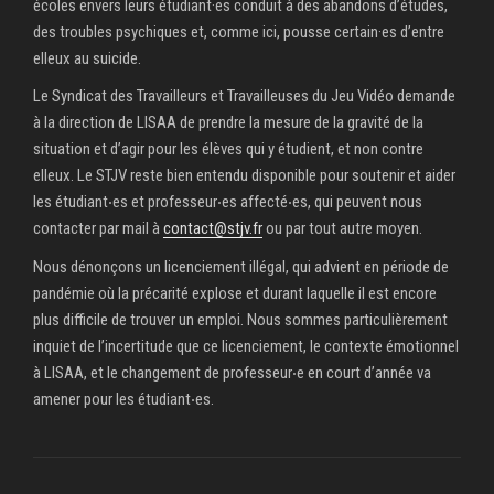
écoles envers leurs étudiant·es conduit à des abandons d’études,
des troubles psychiques et, comme ici, pousse certain·es d’entre
elleux au suicide.
Le Syndicat des Travailleurs et Travailleuses du Jeu Vidéo demande
à la direction de LISAA de prendre la mesure de la gravité de la
situation et d’agir pour les élèves qui y étudient, et non contre
elleux. Le STJV reste bien entendu disponible pour soutenir et aider
les étudiant‧es et professeur‧es affecté‧es, qui peuvent nous
contacter par mail à
contact@stjv.fr
ou par tout autre moyen.
Nous dénonçons un licenciement illégal, qui advient en période de
pandémie où la précarité explose et durant laquelle il est encore
plus difficile de trouver un emploi. Nous sommes particulièrement
inquiet de l’incertitude que ce licenciement, le contexte émotionnel
à LISAA, et le changement de professeur‧e en court d’année va
amener pour les étudiant‧es.