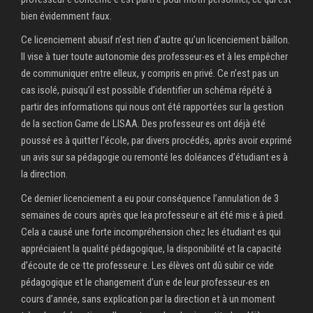
bien évidemment faux.
Ce licenciement abusif n’est rien d’autre qu’un licenciement bâillon.
Il vise à tuer toute autonomie des professeur‧es et à les empêcher
de communiquer entre elleux, y compris en privé. Ce n’est pas un
cas isolé, puisqu’il est possible d’identifier un schéma répété à
partir des informations qui nous ont été rapportées sur la gestion
de la section Game de LISAA. Des professeur·es ont déjà été
poussé·es à quitter l’école, par divers procédés, après avoir exprimé
un avis sur sa pédagogie ou remonté les doléances d’étudiant·es à
la direction.
Ce dernier licenciement a eu pour conséquence l’annulation de 3
semaines de cours après que lea professeur·e ait été mis·e à pied.
Cela a causé une forte incompréhension chez les étudiant·es qui
appréciaient la qualité pédagogique, la disponibilité et la capacité
d’écoute de ce·tte professeur·e. Les élèves ont dû subir ce vide
pédagogique et le changement d’un·e de leur professeur‧es en
cours d’année, sans explication par la direction et à un moment