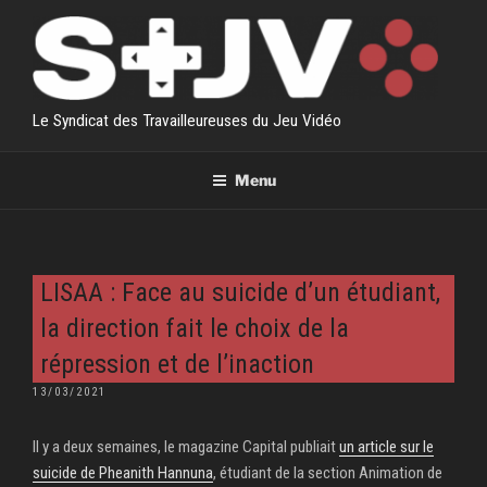
Aller
au
contenu
principal
Le Syndicat des Travailleureuses du Jeu Vidéo
Menu
LISAA : Face au suicide d’un étudiant,
la direction fait le choix de la
répression et de l’inaction
PUBLIÉ
13/03/2021
LE
Il y a deux semaines, le magazine Capital publiait
un article sur le
suicide de Pheanith Hannuna
, étudiant de la section Animation de