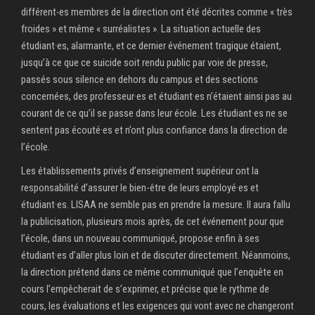
différent‧es membres de la direction ont été décrites comme « très
froides » et même « surréalistes ». La situation actuelle des
étudiant·es, alarmante, et ce dernier événement tragique étaient,
jusqu’à ce que ce suicide soit rendu public par voie de presse,
passés sous silence en dehors du campus et des sections
concernées, des professeur·es et étudiant·es n’étaient ainsi pas au
courant de ce qu’il se passe dans leur école. Les étudiant·es ne se
sentent pas écouté·es et n’ont plus confiance dans la direction de
l’école.
Les établissements privés d’enseignement supérieur ont la
responsabilité d’assurer le bien-être de leurs employé·es et
étudiant·es. LISAA ne semble pas en prendre la mesure. Il aura fallu
la publicisation, plusieurs mois après, de cet événement pour que
l’école, dans un nouveau communiqué, propose enfin à ses
étudiant·es d’aller plus loin et de discuter directement. Néanmoins,
la direction prétend dans ce même communiqué que l’enquête en
cours l’empêcherait de s’exprimer, et précise que le rythme de
cours, les évaluations et les exigences qui vont avec ne changeront