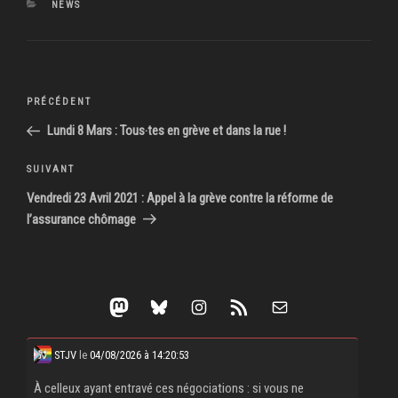
CATÉGORIES
NEWS
Navigation
Article
PRÉCÉDENT
de
précédent
Lundi 8 Mars : Tous‧tes en grève et dans la rue !
l’article
Article
SUIVANT
suivant
Vendredi 23 Avril 2021 : Appel à la grève contre la réforme de
l’assurance chômage
Mastodon
Bluesky
Instagram
Flux RSS
E-mail
STJV
le
04/08/2026 à 14:20:53
À celleux ayant entravé ces négociations : si vous ne