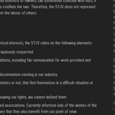
 the interests of owners can sometimes coincide with ours, it
o conflate the two. Therefore, the STJV does not represent
om the labour of others.
cal interests, the STJV relies on the following elements:
rupulously respected.
tions, including fair remuneration for work provided and
iscrimination existing in our industry.
bers or not, that find themselves in a difficult situation at
nowing our rights, we cannot defend them.
and associations. Currently informed only of the wishes of the
ary that they also benefit from our point of view.