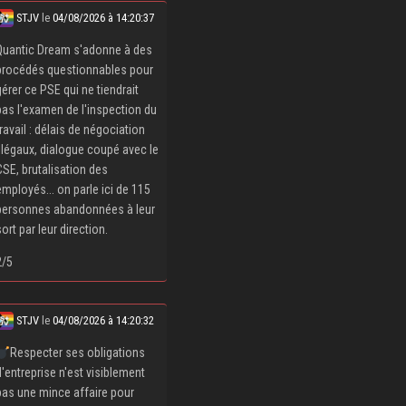
STJV
le
04/08/2026 à 14:20:37
Quantic Dream s'adonne à des
procédés questionnables pour
gérer ce PSE qui ne tiendrait
pas l'examen de l'inspection du
travail : délais de négociation
illégaux, dialogue coupé avec le
CSE, brutalisation des
employés... on parle ici de 115
personnes abandonnées à leur
sort par leur direction.
2/5
STJV
le
04/08/2026 à 14:20:32
Respecter ses obligations
d'entreprise n'est visiblement
pas une mince affaire pour