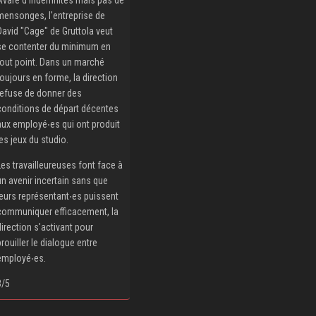
mensonges, l'entreprise de
David "Cage" de Gruttola veut
se contenter du minimum en
tout point. Dans un marché
toujours en forme, la direction
refuse de donner des
conditions de départ décentes
aux employé‧es qui ont produit
les jeux du studio.
Les travailleureuses font face à
un avenir incertain sans que
leurs représentant‧es puissent
communiquer efficacement, la
direction s'activant pour
brouiller le dialogue entre
employé‧es.
3/5