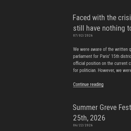
Dream
:
bulldozer
Faced with the cris
layoffs”
still have nothing t
POSTED
07/02/2026
ON
We were aware of the written q
parliament for Paris’ 15th dist
official position on the current 
for politician. However, we wer
“Faced
Continue reading
with
the
crisis
Summer Greve Fest :
in
25th, 2026
the
POSTED
06/22/2026
video
ON