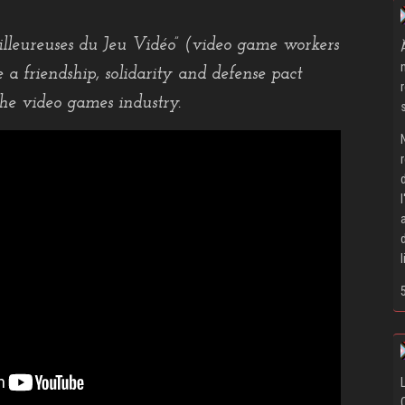
illeureuses du Jeu Vidéo” (video game workers
e a friendship, solidarity and defense pact
the video games industry.