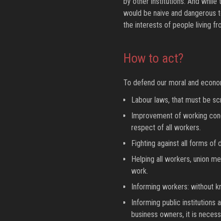
by other institutions. And while
would be naive and dangerous t
the interests of people living fr
How to act?
To defend our moral and economi
Labour laws, that must be sc
Improvement of working condi
respect of all workers.
Fighting against all forms of d
Helping all workers, union mem
work.
Informing workers: without k
Informing public institutions 
business owners, it is necess