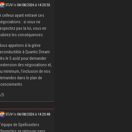
STJV
le
04/08/2026 à 14:20:53
À celleux ayant entravé ces
négociations : si vous ne
respectez pas la loi, vous en
subirez les conséquences.
Nous appelons à la grève
reconductible à Quantic Dream
dès le 5 août pour demander
l'extension des négociations et,
au minimum, l'inclusion de nos
demandes dans le plan de
licenciements.
5/5
STJV
le
04/08/2026 à 14:20:48
L'équipe de Spellcasters
Chronicles se retrouve sans