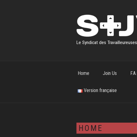
Skip
to
content
Le Syndicat des Travailleureuse
Home
Join Us
F.A.
Version française
HOME