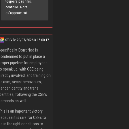
toujours pas finis,
continue. Alors
qu’approchent l
STJV
le
20/07/2026 à 15:00:17
Specifically, Don’t Nod is
condemned to put in place a
proper pipeline for employees
to speak up, with CSE being
directly involved, and training on
sexism, sexist behaviours,
gender identity and trans
identities, following the CSE’s
demands as well.
This is an important victory
because it is rare for CSEs to
be in the right conditions to