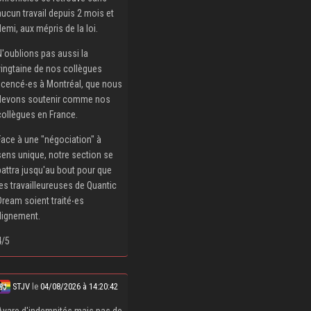
aucun travail depuis 2 mois et
demi, aux mépris de la loi.
N'oublions pas aussi la
vingtaine de nos collègues
licencé‧es à Montréal, que nous
devons soutenir comme nos
collègues en France.
Face à une "négociation" à
sens unique, notre section se
battra jusqu'au bout pour que
les travailleureuses de Quantic
Dream soient traité‧es
dignement.
4/5
STJV
le
04/08/2026 à 14:20:42
Avare d'indemnités mais pas de