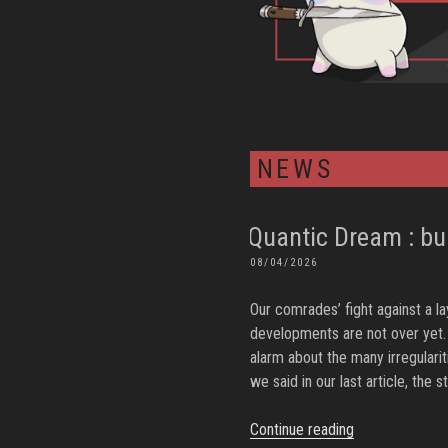
NEWS
Quantic Dream : bul
POSTED
08/04/2026
ON
Our comrades’ fight against a lay
developments are not over yet. A
alarm about the many irregulari
we said in our last article, the 
“Quantic
Continue reading