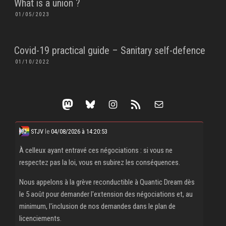
What is a union ?
POSTED
01/05/2023
ON
Covid-19 practical guide – Sanitary self-defence
POSTED
01/10/2022
ON
Mastodon
Bluesky
Instagram
RSS Feed
Mail
STJV
le
04/08/2026 à 14:20:53
À celleux ayant entravé ces négociations : si vous ne
respectez pas la loi, vous en subirez les conséquences.
Nous appelons à la grève reconductible à Quantic Dream dès
le 5 août pour demander l'extension des négociations et, au
minimum, l'inclusion de nos demandes dans le plan de
licenciements.