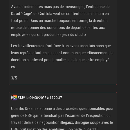
Avare d'indemnités mais pas de mensonges, l'entreprise de
David "Cage" de Gruttola veut se contenter du minimum en
tout point. Dans un marché toujours en forme, la direction
refuse de donner des conditions de départ décentes aux
employé‧es qui ont produit les jeux du studio.
Les travailleureuses font face à un avenir incertain sans que
leurs représentant‧es puissent communiquer efficacement, la
direction s'activant pour brouiller le dialogue entre employé‧
es.
3/5
STJV
le
04/08/2026 à 14:20:37
Quantic Dream s'adonne à des procédés questionnables pour
gérer ce PSE qui ne tiendrait pas l'examen de l'inspection du
travail : délais de négociation illégaux, dialogue coupé avec le
CSE, brutalisation des employés... on parle ici de 115