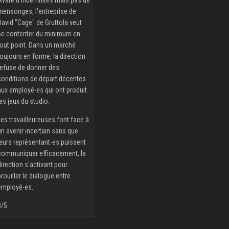
mensonges, l'entreprise de
David "Cage" de Gruttola veut
se contenter du minimum en
tout point. Dans un marché
toujours en forme, la direction
refuse de donner des
conditions de départ décentes
aux employé‧es qui ont produit
les jeux du studio.
Les travailleureuses font face à
un avenir incertain sans que
leurs représentant‧es puissent
communiquer efficacement, la
direction s'activant pour
brouiller le dialogue entre
employé‧es.
3/5