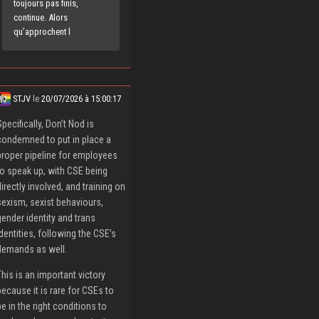
toujours pas finis,
continue. Alors
qu’approchent l
STJV
le
20/07/2026 à 15:00:17
Specifically, Don’t Nod is
condemned to put in place a
proper pipeline for employees
to speak up, with CSE being
directly involved, and training on
sexism, sexist behaviours,
gender identity and trans
identities, following the CSE’s
demands as well.
This is an important victory
because it is rare for CSEs to
be in the right conditions to