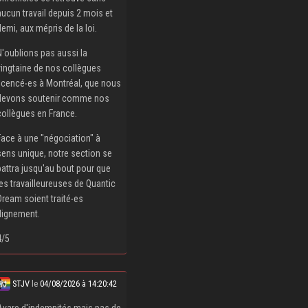
aucun travail depuis 2 mois et
demi, aux mépris de la loi.
N'oublions pas aussi la
vingtaine de nos collègues
licencé‧es à Montréal, que nous
devons soutenir comme nos
collègues en France.
Face à une "négociation" à
sens unique, notre section se
battra jusqu'au bout pour que
les travailleureuses de Quantic
Dream soient traité‧es
dignement.
4/5
STJV
le
04/08/2026 à 14:20:42
Avare d'indemnités mais pas de