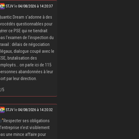
STJV
le
04/08/2026 à 14:20:37
Quantic Dream s'adonne à des
procédés questionnables pour
gérer ce PSE qui ne tiendrait
pas l'examen de l'inspection du
travail : délais de négociation
illégaux, dialogue coupé avec le
CSE, brutalisation des
employés... on parle ici de 115
personnes abandonnées à leur
sort par leur direction.
2/5
STJV
le
04/08/2026 à 14:20:32
Respecter ses obligations
d'entreprise n'est visiblement
pas une mince affaire pour