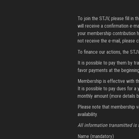
To join the STJV, please fill i
will receive a confirmation e-m
your membership contribution h
not receive the e-mail, please 
To finance our actions, the ST
It is possible to pay them by tr
favor payments at the beginning
Membership is effective with th
It is possible to pay dues for 
monthly amount (more details b
Please note that membership va
availability.
All information transmitted is s
Name (mandatory)