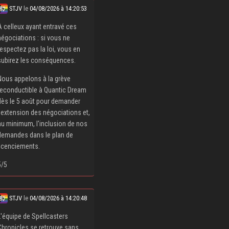
STJV
le
04/08/2026 à 14:20:53
À celleux ayant entravé ces
négociations : si vous ne
respectez pas la loi, vous en
subirez les conséquences.
Nous appelons à la grève
reconductible à Quantic Dream
dès le 5 août pour demander
l'extension des négociations et,
au minimum, l'inclusion de nos
demandes dans le plan de
licenciements.
5/5
STJV
le
04/08/2026 à 14:20:48
L'équipe de Spellcasters
Chronicles se retrouve sans