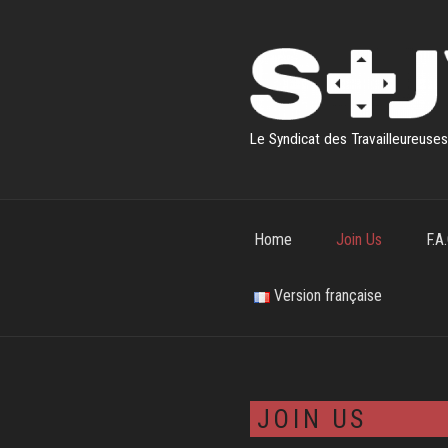
Skip
to
content
Le Syndicat des Travailleureuse
Home
Join Us
F.A.
Version française
JOIN US