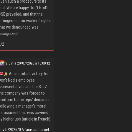
push such a procedure to its
end. We are happy Don’t Nod’s
CSE prevailed, and that the
infringement on workers’ rights
that we denounced was
recognized!
2/2
STJV
le
20/07/2026 à 15:00:12
An important victory for
Don’t Nod’s employee
representatives and the STJV:
the company was forced to
conform to the reps’ demands
following a manager’s moral
harassment that was covered
by higher-ups (article in French).
stjv.fr/2026/07/face-au-harcel