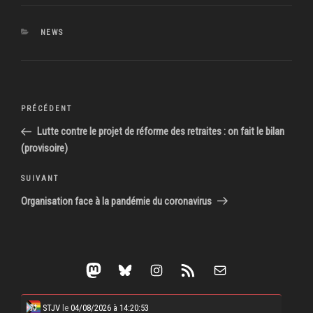
CATÉGORIES
NEWS
Navigation
Article
PRÉCÉDENT
de
précédent
Lutte contre le projet de réforme des retraites : on fait le bilan
l’article
(provisoire)
Article
SUIVANT
suivant
Organisation face à la pandémie du coronavirus
Mastodon
Bluesky
Instagram
Flux RSS
E-mail
STJV
le
04/08/2026 à 14:20:53