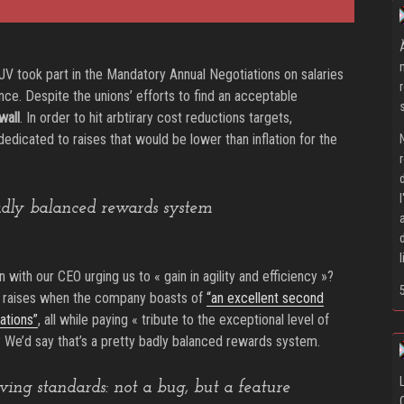
V took part in the Mandatory Annual Negotiations on salaries
ance. Despite the unions’ efforts to find an acceptable
wall
. In order to hit arbtirary cost reductions targets,
icated to raises that would be lower than inflation for the
dly balanced rewards system
ith our CEO urging us to « gain in agility and efficiency »?
 raises when the company boasts of
“an excellent second
ations”
, all while paying « tribute to the exceptional level of
e’d say that’s a pretty badly balanced rewards system.
ving standards: not a bug, but a feature