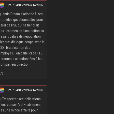
STJV
le
04/08/2026 à 14:20:37
Quantic Dream s'adonne à des
procédés questionnables pour
gérer ce PSE qui ne tiendrait
pas l'examen de l'inspection du
travail : délais de négociation
illégaux, dialogue coupé avec le
CSE, brutalisation des
employés... on parle ici de 115
personnes abandonnées à leur
sort par leur direction.
2/5
STJV
le
04/08/2026 à 14:20:32
Respecter ses obligations
d'entreprise n'est visiblement
pas une mince affaire pour