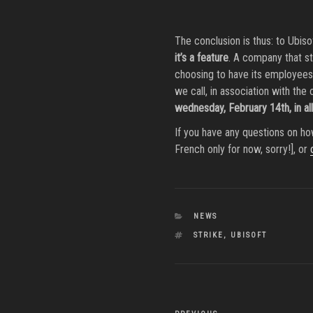
The conclusion is thus: to Ubis
it’s a feature
. A company that st
choosing to have its employees p
we call, in association with the
wednesday, February 14th, in all
If you have any questions on how
French only for now, sorry!], or
CATEGORIES
NEWS
TAGS
STRIKE
,
UBISOFT
Post