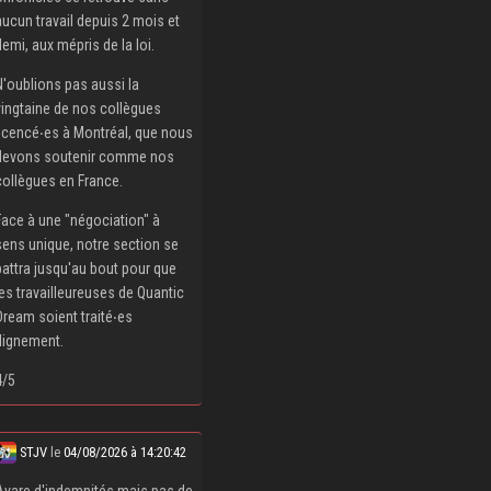
aucun travail depuis 2 mois et
demi, aux mépris de la loi.
N'oublions pas aussi la
vingtaine de nos collègues
licencé‧es à Montréal, que nous
devons soutenir comme nos
collègues en France.
Face à une "négociation" à
sens unique, notre section se
battra jusqu'au bout pour que
les travailleureuses de Quantic
Dream soient traité‧es
dignement.
4/5
STJV
le
04/08/2026 à 14:20:42
Avare d'indemnités mais pas de