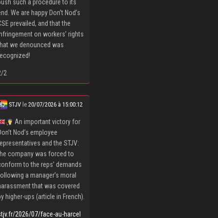
push such a procedure to its
end. We are happy Don’t Nod’s
CSE prevailed, and that the
infringement on workers’ rights
that we denounced was
recognized!
2/2
STJV
le
20/07/2026 à 15:00:12
An important victory for
Don’t Nod’s employee
representatives and the STJV:
the company was forced to
conform to the reps’ demands
following a manager’s moral
harassment that was covered
by higher-ups (article in French).
stjv.fr/2026/07/face-au-harcel