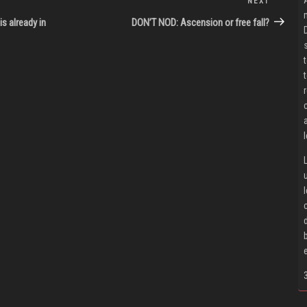
NEXT
Next
Post
is already in
DON’T NOD: Ascension or free fall?