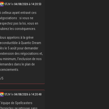
STJV
le
04/08/2026 à 14:20:53
À celleux ayant entravé ces
négociations : si vous ne
respectez pas la loi, vous en
subirez les conséquences.
Nous appelons à la grève
reconductible à Quantic Dream
dès le 5 août pour demander
l'extension des négociations et,
au minimum, l'inclusion de nos
demandes dans le plan de
licenciements.
5/5
STJV
le
04/08/2026 à 14:20:48
L'équipe de Spellcasters
Chronicles se retrouve sans