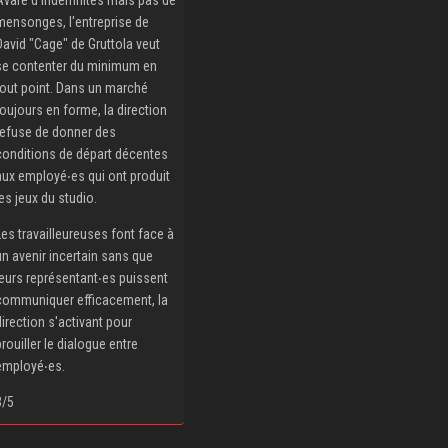
mensonges, l'entreprise de
David "Cage" de Gruttola veut
se contenter du minimum en
tout point. Dans un marché
toujours en forme, la direction
refuse de donner des
conditions de départ décentes
aux employé‧es qui ont produit
les jeux du studio.
Les travailleureuses font face à
un avenir incertain sans que
leurs représentant‧es puissent
communiquer efficacement, la
direction s'activant pour
brouiller le dialogue entre
employé‧es.
3/5