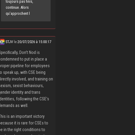
toujours pas finis,
continue. Alors
qu’approchent l
STJV
le
20/07/2026 à 15:00:17
Specifically, Don’t Nod is
condemned to put in place a
proper pipeline for employees
to speak up, with CSE being
directly involved, and training on
sexism, sexist behaviours,
gender identity and trans
identities, following the CSE’s
demands as well.
This is an important victory
because it is rare for CSEs to
be in the right conditions to