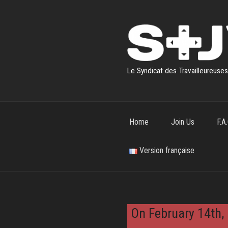
Skip
to
content
Le Syndicat des Travailleureuse
Home
Join Us
F.A.
Version française
On February 14th, 