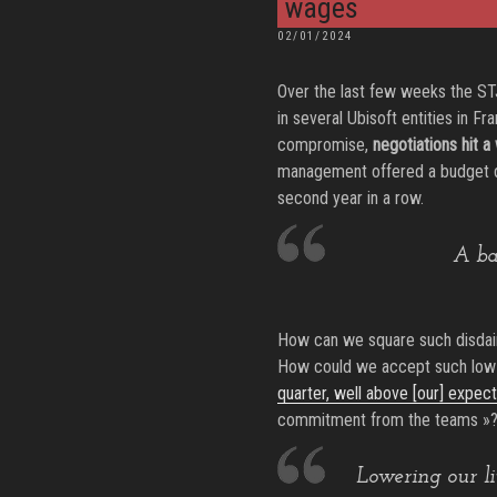
wages
POSTED
02/01/2024
ON
Over the last few weeks the STJ
in several Ubisoft entities in Fr
compromise,
negotiations hit a 
management offered a budget ded
second year in a row.
A ba
How can we square such disdain w
How could we accept such low
quarter, well above [our] expect
commitment from the teams »? W
Lowering our li