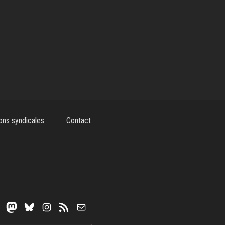
ons syndicales
Contact
Mastodon
Bluesky
Instagram
Flux RSS
E-mail