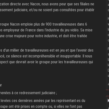
ion directe avec Nacon, nous avons peur que ses filiales ne
ssement judiciaire, et/ou ne soient pas consultées pour établir
groupe Nacon emploie plus de 900 travailleureuses dans 6
ros employeur de France dans l’industrie du jeu vidéo. Sa mise
ne crise majeure pour notre industrie, et doit être traitée
d’un millier de travailleureuses est en jeu et que l’avenir des
é, ce silence est incompréhensible et insupportable. Il nous
pect que devrait avoir le groupe pour les travailleureuses qui
ur
menées à ce redressement judiciaire ;
s levées ces dernières années par les représentant‧es du
roupe ont été prises en compte ou, si elles ne l’ont pas