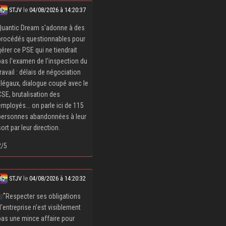
STJV
le
04/08/2026 à 14:20:37
Quantic Dream s'adonne à des
procédés questionnables pour
gérer ce PSE qui ne tiendrait
pas l'examen de l'inspection du
travail : délais de négociation
illégaux, dialogue coupé avec le
CSE, brutalisation des
employés... on parle ici de 115
personnes abandonnées à leur
sort par leur direction.
2/5
STJV
le
04/08/2026 à 14:20:32
Respecter ses obligations
d'entreprise n'est visiblement
pas une mince affaire pour