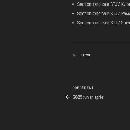
Section syndicale STJV Kylo
Section syndicale STJV Pas
Section syndicale STJV Spid
CATÉGORIES
NEWS
Navigation
Article
PRÉCÉDENT
de
précédent
GG25 : un an après
l’article