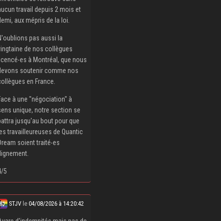
aucun travail depuis 2 mois et
demi, aux mépris de la loi.
N'oublions pas aussi la
vingtaine de nos collègues
licencé‧es à Montréal, que nous
devons soutenir comme nos
collègues en France.
Face à une "négociation" à
sens unique, notre section se
battra jusqu'au bout pour que
les travailleureuses de Quantic
Dream soient traité‧es
dignement.
4/5
STJV
le
04/08/2026 à 14:20:42
Avare d'indemnités mais pas de