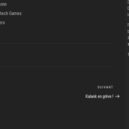
tonn
stech Games
ers
SUIVANT
Article
suivant
Kalank en grève !