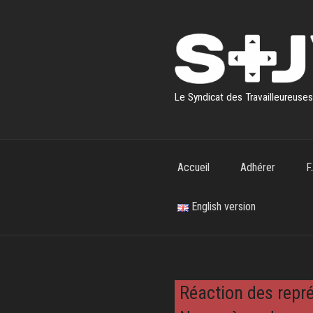
Aller
au
contenu
principal
Le Syndicat des Travailleureuse
Accueil
Adhérer
F
English version
Réaction des repr