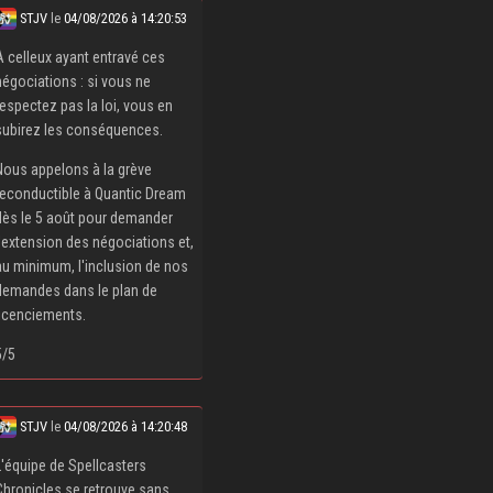
STJV
le
04/08/2026 à 14:20:53
À celleux ayant entravé ces
négociations : si vous ne
respectez pas la loi, vous en
subirez les conséquences.
Nous appelons à la grève
reconductible à Quantic Dream
dès le 5 août pour demander
l'extension des négociations et,
au minimum, l'inclusion de nos
demandes dans le plan de
licenciements.
5/5
STJV
le
04/08/2026 à 14:20:48
L'équipe de Spellcasters
Chronicles se retrouve sans