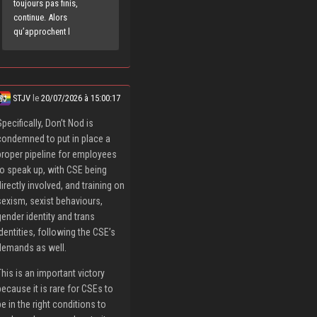
toujours pas finis,
continue. Alors
qu’approchent l
STJV
le
20/07/2026 à 15:00:17
Specifically, Don’t Nod is
condemned to put in place a
proper pipeline for employees
to speak up, with CSE being
directly involved, and training on
sexism, sexist behaviours,
gender identity and trans
identities, following the CSE’s
demands as well.
This is an important victory
because it is rare for CSEs to
be in the right conditions to