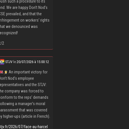
push such a procedure to its
end. We are happy Don’t Nod’s
CSE prevailed, and that the
infringement on workers’ rights
that we denounced was
recognized!
2/2
STJV
le
20/07/2026 à 15:00:12
An important victory for
Don’t Nod’s employee
representatives and the STJV:
the company was forced to
conform to the reps’ demands
following a manager’s moral
harassment that was covered
by higher-ups (article in French).
stjv.fr/2026/07/face-au-harcel