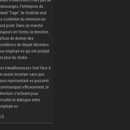
mensonges, l'entreprise de
David "Cage" de Gruttola veut
se contenter du minimum en
tout point. Dans un marché
toujours en forme, la direction
refuse de donner des
conditions de départ décentes
aux employé‧es qui ont produit
les jeux du studio.
Les travailleureuses font face à
un avenir incertain sans que
leurs représentant‧es puissent
communiquer efficacement, la
direction s'activant pour
brouiller le dialogue entre
employé‧es.
3/5