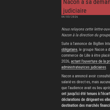
Nacon à sa deman
judiciaire
PUBLIÉ
04/03/2026
LE
Nous relayons cette lettre-ouv
Nacon à la direction du groupe
Suite à l’annonce de BigBen Int
obligataire
, le groupe Nacon a 
commerce de Lille à être placé 
2026,
actant l’ouverture de la 
administrateurices judiciaires
.
Nacon a annoncé avoir consult
salarié·es direct·es, mais aucu
que l’audience avait eu lieu apr
ont jusqu’ici été tenues à l’éca
déclarations de dirigeant·es el
destination des marchés financi