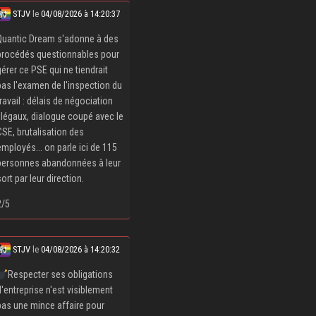
STJV
le
04/08/2026 à 14:20:37
Quantic Dream s'adonne à des
procédés questionnables pour
gérer ce PSE qui ne tiendrait
pas l'examen de l'inspection du
travail : délais de négociation
illégaux, dialogue coupé avec le
CSE, brutalisation des
employés... on parle ici de 115
personnes abandonnées à leur
sort par leur direction.
2/5
STJV
le
04/08/2026 à 14:20:32
Respecter ses obligations
d'entreprise n'est visiblement
pas une mince affaire pour