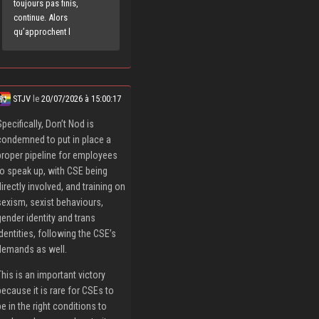
toujours pas finis,
continue. Alors
qu’approchent l
STJV
le
20/07/2026 à 15:00:17
Specifically, Don’t Nod is
condemned to put in place a
proper pipeline for employees
to speak up, with CSE being
directly involved, and training on
sexism, sexist behaviours,
gender identity and trans
identities, following the CSE’s
demands as well.
This is an important victory
because it is rare for CSEs to
be in the right conditions to