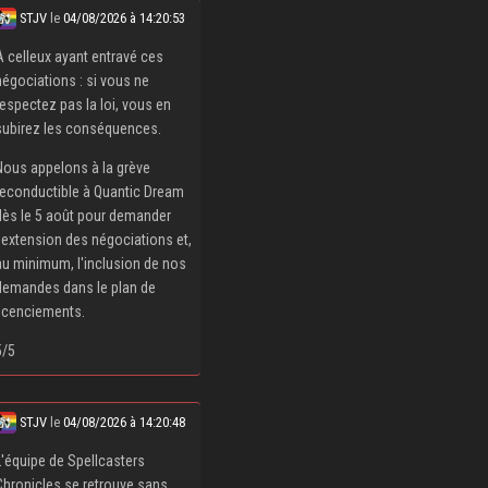
STJV
le
04/08/2026 à 14:20:53
À celleux ayant entravé ces
négociations : si vous ne
respectez pas la loi, vous en
subirez les conséquences.
Nous appelons à la grève
reconductible à Quantic Dream
dès le 5 août pour demander
l'extension des négociations et,
au minimum, l'inclusion de nos
demandes dans le plan de
licenciements.
5/5
STJV
le
04/08/2026 à 14:20:48
L'équipe de Spellcasters
Chronicles se retrouve sans