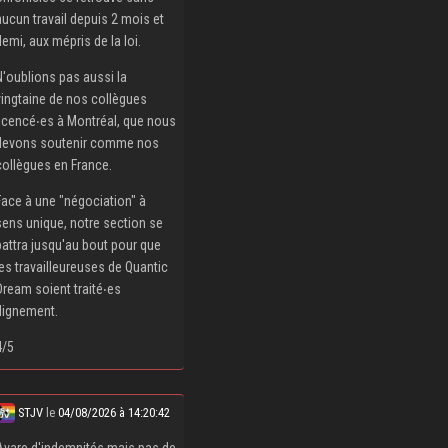
aucun travail depuis 2 mois et
demi, aux mépris de la loi.
N'oublions pas aussi la
vingtaine de nos collègues
licencé‧es à Montréal, que nous
devons soutenir comme nos
collègues en France.
Face à une "négociation" à
sens unique, notre section se
battra jusqu'au bout pour que
les travailleureuses de Quantic
Dream soient traité‧es
dignement.
4/5
STJV
le
04/08/2026 à 14:20:42
Avare d'indemnités mais pas de