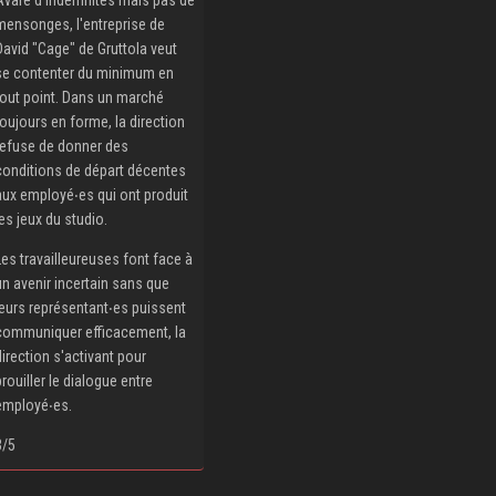
mensonges, l'entreprise de
David "Cage" de Gruttola veut
se contenter du minimum en
tout point. Dans un marché
toujours en forme, la direction
refuse de donner des
conditions de départ décentes
aux employé‧es qui ont produit
les jeux du studio.
Les travailleureuses font face à
un avenir incertain sans que
leurs représentant‧es puissent
communiquer efficacement, la
direction s'activant pour
brouiller le dialogue entre
employé‧es.
3/5