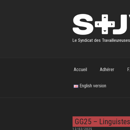
Aller
au
contenu
principal
Le Syndicat des Travailleureuse
Accueil
Adhérer
F
English version
GG25 – Linguistes
PUBLIÉ
12/02/2025