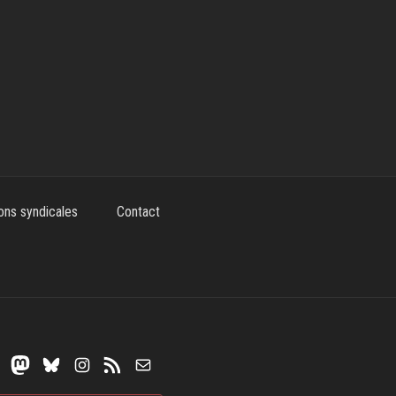
ons syndicales
Contact
Mastodon
Bluesky
Instagram
Flux RSS
E-mail