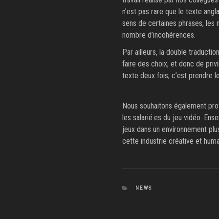
n’est pas rare que le texte angl
sens de certaines phrases, les 
nombre d’incohérences.
Par ailleurs, la double traduct
faire des choix, et donc de priv
texte deux fois, c’est prendre l
Nous souhaitons également profi
les salarié·es du jeu vidéo. Ens
jeux dans un environnement plu
cette industrie créative et hum
CATÉGORIES
NEWS