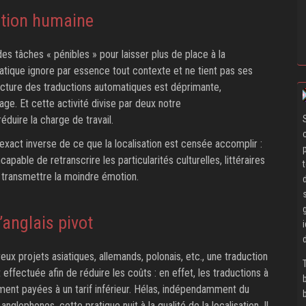
uction humaine
des tâches « pénibles » pour laisser plus de place à la
atique ignore par essence tout contexte et ne tient pas ses
ecture des traductions automatiques est déprimante,
age. Et cette activité divise par deux notre
éduire la charge de travail.
exact inverse de ce que la localisation est censée accomplir :
ncapable de retranscrire les particularités culturelles, littéraires
 transmettre la moindre émotion.
l’anglais pivot
eux projets asiatiques, allemands, polonais, etc., une traduction
 effectuée afin de réduire les coûts : en effet, les traductions à
ement payées à un tarif inférieur. Hélas, indépendamment du
anglophones, cette pratique nuit à la qualité de la localisation. Il