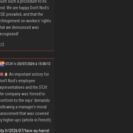
push such a procedure to its
end. We are happy Don’t Nod’s
CSE prevailed, and that the
infringement on workers’ rights
that we denounced was
recognized!
2/2
STJV
le
20/07/2026 à 15:00:12
An important victory for
Don’t Nod’s employee
representatives and the STJV:
the company was forced to
conform to the reps’ demands
following a manager’s moral
harassment that was covered
by higher-ups (article in French).
stjv.fr/2026/07/face-au-harcel