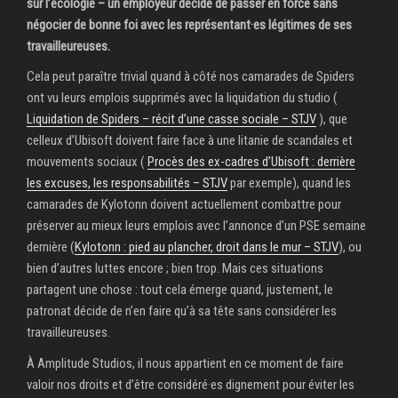
sur l’écologie – un employeur décide de passer en force sans
négocier de bonne foi avec les représentant·es légitimes de ses
travailleureuses.
Cela peut paraître trivial quand à côté nos camarades de Spiders
ont vu leurs emplois supprimés avec la liquidation du studio (
Liquidation de Spiders – récit d’une casse sociale – STJV
), que
celleux d’Ubisoft doivent faire face à une litanie de scandales et
mouvements sociaux (
Procès des ex-cadres d’Ubisoft : derrière
les excuses, les responsabilités – STJV
par exemple), quand les
camarades de Kylotonn doivent actuellement combattre pour
préserver au mieux leurs emplois avec l’annonce d’un PSE semaine
dernière (
Kylotonn : pied au plancher, droit dans le mur – STJV
), ou
bien d’autres luttes encore ; bien trop. Mais ces situations
partagent une chose : tout cela émerge quand, justement, le
patronat décide de n’en faire qu’à sa tête sans considérer les
travailleureuses.
À Amplitude Studios, il nous appartient en ce moment de faire
valoir nos droits et d’être considéré·es dignement pour éviter les