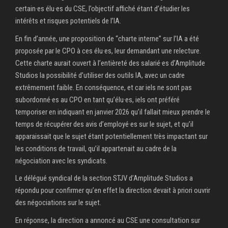
certain·es élu·es du CSE, l’objectif affiché étant d’étudier les
intérêts et risques potentiels de l’IA.
En fin d’année, une proposition de “charte interne” sur l’IA a été
proposée par le CPO à ces élu·es, leur demandant une relecture.
Cette charte aurait ouvert à l’entièreté des salarié·es d’Amplitude
Studios la possibilité d’utiliser des outils IA, avec un cadre
extrêmement faible. En conséquence, et car iels ne sont pas
subordonné·es au CPO en tant qu’élu·es, iels ont préféré
temporiser en indiquant en janvier 2026 qu’il fallait mieux prendre le
temps de récupérer des avis d’employé·es sur le sujet, et qu’il
apparaissait que le sujet étant potentiellement très impactant sur
les conditions de travail, qu’il appartenait au cadre de la
négociation avec les syndicats.
Le délégué syndical de la section STJV d’Amplitude Studios a
répondu pour confirmer qu’en effet la direction devait à priori ouvrir
des négociations sur le sujet.
En réponse, la direction a annoncé au CSE une consultation sur