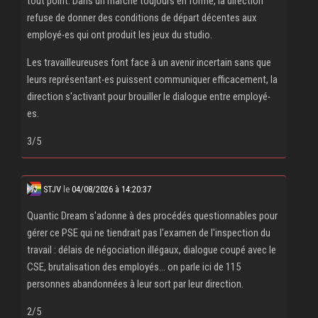
tout point. Dans un marché toujours en forme, la direction
refuse de donner des conditions de départ décentes aux
employé‧es qui ont produit les jeux du studio.
Les travailleureuses font face à un avenir incertain sans que
leurs représentant‧es puissent communiquer efficacement, la
direction s'activant pour brouiller le dialogue entre employé‧
es.
3/5
STJV
le
04/08/2026 à 14:20:37
Quantic Dream s'adonne à des procédés questionnables pour
gérer ce PSE qui ne tiendrait pas l'examen de l'inspection du
travail : délais de négociation illégaux, dialogue coupé avec le
CSE, brutalisation des employés... on parle ici de 115
personnes abandonnées à leur sort par leur direction.
2/5