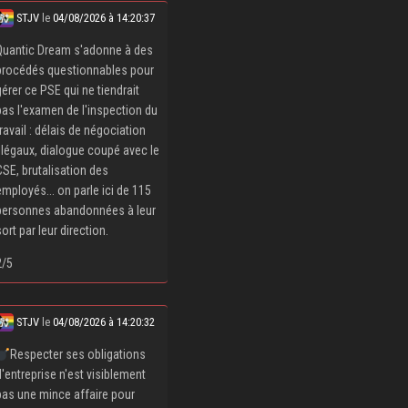
STJV
le
04/08/2026 à 14:20:37
Quantic Dream s'adonne à des
procédés questionnables pour
gérer ce PSE qui ne tiendrait
pas l'examen de l'inspection du
travail : délais de négociation
illégaux, dialogue coupé avec le
CSE, brutalisation des
employés... on parle ici de 115
personnes abandonnées à leur
sort par leur direction.
2/5
STJV
le
04/08/2026 à 14:20:32
Respecter ses obligations
d'entreprise n'est visiblement
pas une mince affaire pour