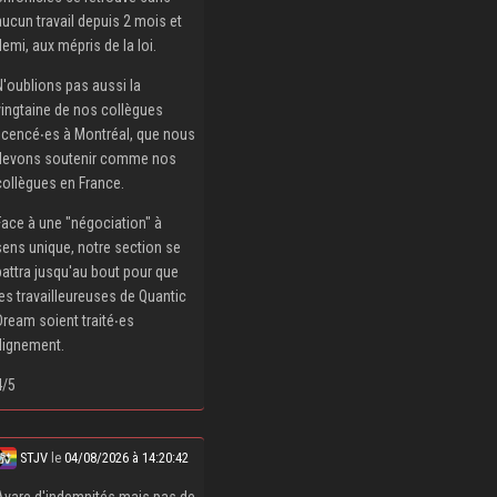
aucun travail depuis 2 mois et
demi, aux mépris de la loi.
N'oublions pas aussi la
vingtaine de nos collègues
licencé‧es à Montréal, que nous
devons soutenir comme nos
collègues en France.
Face à une "négociation" à
sens unique, notre section se
battra jusqu'au bout pour que
les travailleureuses de Quantic
Dream soient traité‧es
dignement.
4/5
STJV
le
04/08/2026 à 14:20:42
Avare d'indemnités mais pas de