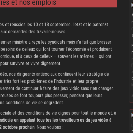
vies et nos emplois
s et réussies les 10 et 18 septembre, l’état et le patronat
 aux demandes des travailleureuses.
remier ministre a reçu les syndicats mais n’a fait que brasser
ux besoins de celleux qui font tourner l’économie et produisent
nomique, ni à ceux de celleux – souvent les mêmes – qui ont
e pour survivre et vivre dignement.
idéo, nos dirigeants antisociaux continuent leur stratégie de
r très fort les problèmes de l’industrie et leur propre
ment de continuer à faire des jeux vidéo sans rien changer.
ureuses se font toujours plus presser, pendant que leurs
urs conditions de vie se dégradent.
ciale et des conditions de vie dignes pour tout le monde et, à
yndicale en appelant tous‧tes les travailleurs‧es du jeu vidéo à
 2 octobre prochain
. Nous voulons :