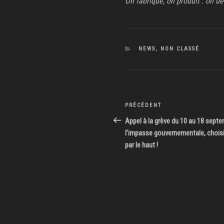
On fabrique, on produit : on dé
CATÉGORIES
NEWS
,
NON CLASSÉ
Navigation
Article
PRÉCÉDENT
de
précédent
Appel à la grève du 10 au 18 septe
l’impasse gouvernementale, choisi
l’article
par le haut !