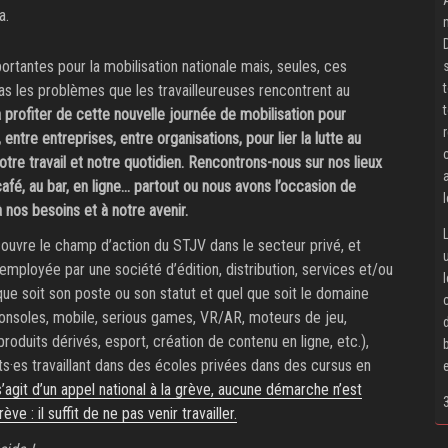
a.
rtantes pour la mobilisation nationale mais, seules, ces
as les problèmes que les travailleureuses rencontrent au
rofiter de cette nouvelle journée de mobilisation pour
entre entreprises, entre organisations, pour lier la lutte au
notre travail et notre quotidien. Rencontrons-nous sur nos lieux
 café, au bar, en ligne… partout ou nous avons l’occasion de
 nos besoins et à notre avenir.
ouvre le champ d’action du STJV dans le secteur privé, et
ployée par une société d’édition, distribution, services et/ou
que soit son poste ou son statut et quel que soit le domaine
 consoles, mobile, serious games, VR/AR, moteurs de jeu,
roduits dérivés, esport, création de contenu en ligne, etc.),
ts·es travaillant dans des écoles privées dans des cursus en
s’agit d’un appel national à la grève, aucune démarche n’est
e : il suffit de ne pas venir travailler.