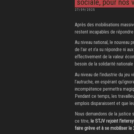
sociale, pour nos 
PUBLIÉ
27/09/2025
LE
Après des mobilisations massive
restent incapables de répondre
Au niveau national, le nouveau p
de l’air et n’a su répondre ni a
effectivement de la valeur éco
besoin de la solidarité national
Au niveau de l’industrie du jeu v
l’autruche, en espérant qu’ignore
incompétence permettra magique
Pendant ce temps, les travaille
emplois disparaissent et que le
Nous demandons de la justice so
ce titre,
le STJV rejoint l’inters
faire grève et à se mobiliser le