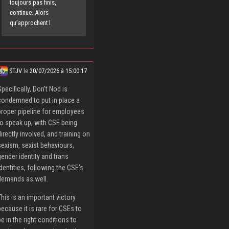
toujours pas finis,
continue. Alors
qu’approchent l
STJV
le
20/07/2026 à 15:00:17
Specifically, Don’t Nod is
condemned to put in place a
proper pipeline for employees
to speak up, with CSE being
directly involved, and training on
sexism, sexist behaviours,
gender identity and trans
identities, following the CSE’s
demands as well.
This is an important victory
because it is rare for CSEs to
be in the right conditions to