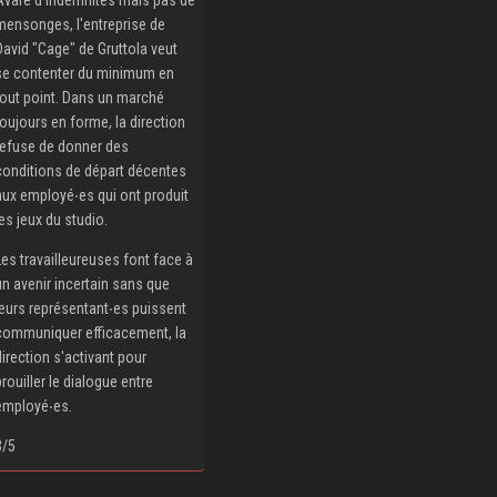
mensonges, l'entreprise de
David "Cage" de Gruttola veut
se contenter du minimum en
tout point. Dans un marché
toujours en forme, la direction
refuse de donner des
conditions de départ décentes
aux employé‧es qui ont produit
les jeux du studio.
Les travailleureuses font face à
un avenir incertain sans que
leurs représentant‧es puissent
communiquer efficacement, la
direction s'activant pour
brouiller le dialogue entre
employé‧es.
3/5