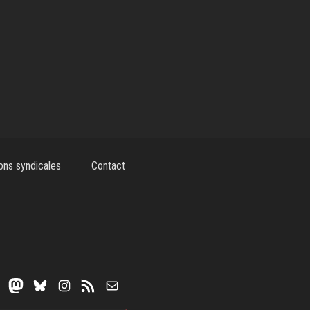
ons syndicales
Contact
Mastodon
Bluesky
Instagram
Flux RSS
E-mail