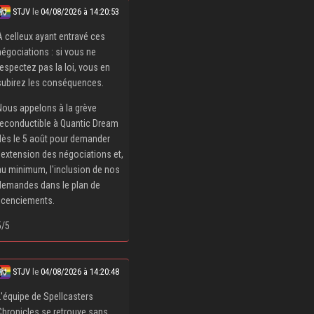
STJV
le
04/08/2026 à 14:20:53
À celleux ayant entravé ces
négociations : si vous ne
respectez pas la loi, vous en
subirez les conséquences.
Nous appelons à la grève
reconductible à Quantic Dream
dès le 5 août pour demander
l'extension des négociations et,
au minimum, l'inclusion de nos
demandes dans le plan de
licenciements.
5/5
STJV
le
04/08/2026 à 14:20:48
L'équipe de Spellcasters
Chronicles se retrouve sans