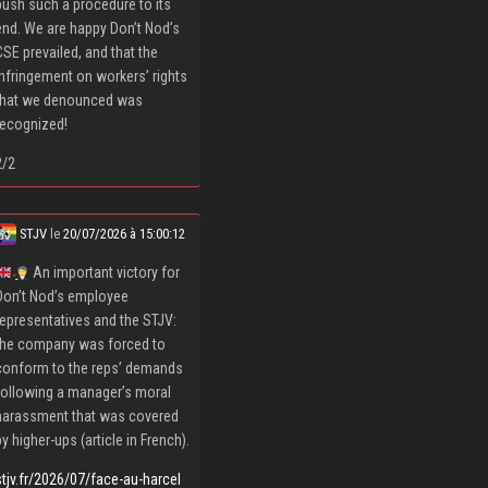
push such a procedure to its
end. We are happy Don’t Nod’s
CSE prevailed, and that the
infringement on workers’ rights
that we denounced was
recognized!
2/2
STJV
le
20/07/2026 à 15:00:12
An important victory for
Don’t Nod’s employee
representatives and the STJV:
the company was forced to
conform to the reps’ demands
following a manager’s moral
harassment that was covered
by higher-ups (article in French).
stjv.fr/2026/07/face-au-harcel