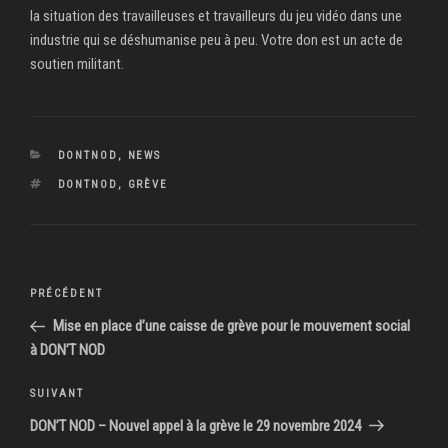
la situation des travailleuses et travailleurs du jeu vidéo dans une
industrie qui se déshumanise peu à peu. Votre don est un acte de
soutien militant.
CATÉGORIES
DONTNOD
,
NEWS
ÉTIQUETTES
DONTNOD
,
GRÈVE
Navigation
Article
PRÉCÉDENT
de
précédent
Mise en place d’une caisse de grève pour le mouvement social
l’article
à DON’T NOD
Article
SUIVANT
suivant
DON’T NOD – Nouvel appel à la grève le 29 novembre 2024