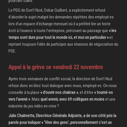
pourtant clairs.
Le PDG de Don’t Nod, Oskar Guilbert, a explicitement refusé
d’aborder le sujet malgré les demandes répétées des employé·es
lors d’un espace d’échange mensuel où il a préféré lire un texte
écrit à l’avance à toute l’entreprise, précisant au passage que
« les
temps sont durs pour tout le monde ici, et moi en particulier »
et
rejetant toujours l’idée de participer aux réunions de négociation du
PSE.
Appel à la grève ce vendredi 22 novembre
Après trois semaines de conflit social, la direction de Don’t Nod
refuse donc en bloc tout dialogue avec nous, employé·es. On nous
conseille à la place
« d’ouvrir nos chakras »
, et d’être
« tourné-es
vers l’avenir »
. Mais
quel avenir, avec 69 collègues en moins
et une
industrie du jeu vidéo en crise ?
Julie Chalmette, Directrice Générale Adjointe, a de son côté pris la
parole pour indiquer « ‘Virer des gens’, personnellement c’est un