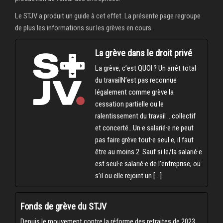
Le STJV a produit un guide à cet effet. La présente page regroupe
de plus les informations sur les grèves en cours.
La grève dans le droit privé
La grève, c’est QUOI ? Un arrêt total
du travailN’est pas reconnue
légalement comme grève la
cessation partielle ou le
ralentissement du travail …collectif
et concerté…Un·e salarié·e ne peut
pas faire grève tout·e seul·e, il faut
être au moins 2. Sauf si le/la salarié·e
est seul·e salarié·e de l’entreprise, ou
s’il ou elle rejoint un […]
Fonds de grève du STJV
Depuis le mouvement contre la réforme des retraites de 2023,