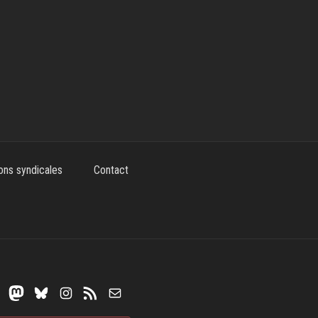
ons syndicales
Contact
Mastodon
Bluesky
Instagram
Flux RSS
E-mail