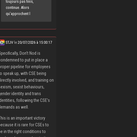
toujours pas finis,
continue. Alors
qu’approchent l
STJV
le
20/07/2026 à 15:00:17
Specifically, Don’t Nod is
condemned to put in place a
proper pipeline for employees
to speak up, with CSE being
directly involved, and training on
sexism, sexist behaviours,
gender identity and trans
identities, following the CSE’s
demands as well.
This is an important victory
because it is rare for CSEs to
be in the right conditions to