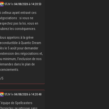
STJV
le
04/08/2026 à 14:20:53
À celleux ayant entravé ces
négociations : si vous ne
respectez pas la loi, vous en
subirez les conséquences.
Nous appelons à la grève
reconductible à Quantic Dream
dès le 5 août pour demander
l'extension des négociations et,
au minimum, l'inclusion de nos
demandes dans le plan de
licenciements.
5/5
STJV
le
04/08/2026 à 14:20:48
L'équipe de Spellcasters
Chronicles se retrouve sans