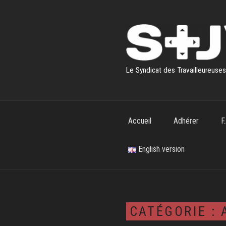
Aller
au
contenu
principal
Le Syndicat des Travailleureuse
Accueil
Adhérer
F
English version
CATÉGORIE :