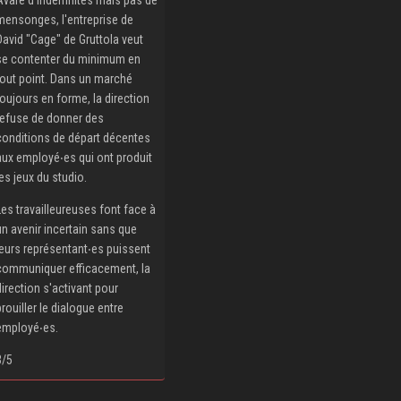
mensonges, l'entreprise de
David "Cage" de Gruttola veut
se contenter du minimum en
tout point. Dans un marché
toujours en forme, la direction
refuse de donner des
conditions de départ décentes
aux employé‧es qui ont produit
les jeux du studio.
Les travailleureuses font face à
un avenir incertain sans que
leurs représentant‧es puissent
communiquer efficacement, la
direction s'activant pour
brouiller le dialogue entre
employé‧es.
3/5