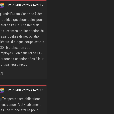
STJV
le
04/08/2026 à 14:20:37
Quantic Dream s'adonne à des
procédés questionnables pour
gérer ce PSE qui ne tiendrait
pas l'examen de l'inspection du
travail : délais de négociation
illégaux, dialogue coupé avec le
CSE, brutalisation des
employés... on parle ici de 115
personnes abandonnées à leur
sort par leur direction.
2/5
STJV
le
04/08/2026 à 14:20:32
Respecter ses obligations
d'entreprise n'est visiblement
pas une mince affaire pour