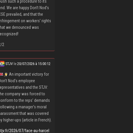
push such a procedure to its
end. We are happy Don’t Nod’s
CSE prevailed, and that the
infringement on workers’ rights
that we denounced was
recognized!
2/2
STJV
le
20/07/2026 à 15:00:12
An important victory for
Don’t Nod’s employee
representatives and the STJV:
the company was forced to
conform to the reps’ demands
following a manager’s moral
harassment that was covered
by higher-ups (article in French).
stjv.fr/2026/07/face-au-harcel