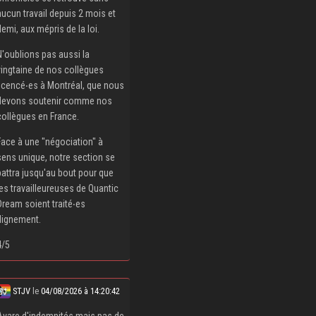
aucun travail depuis 2 mois et
demi, aux mépris de la loi.
N'oublions pas aussi la
vingtaine de nos collègues
licencé‧es à Montréal, que nous
devons soutenir comme nos
collègues en France.
Face à une "négociation" à
sens unique, notre section se
battra jusqu'au bout pour que
les travailleureuses de Quantic
Dream soient traité‧es
dignement.
4/5
STJV
le
04/08/2026 à 14:20:42
Avare d'indemnités mais pas de