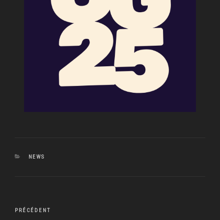
CATÉGORIES
NEWS
Navigation
Article
PRÉCÉDENT
de