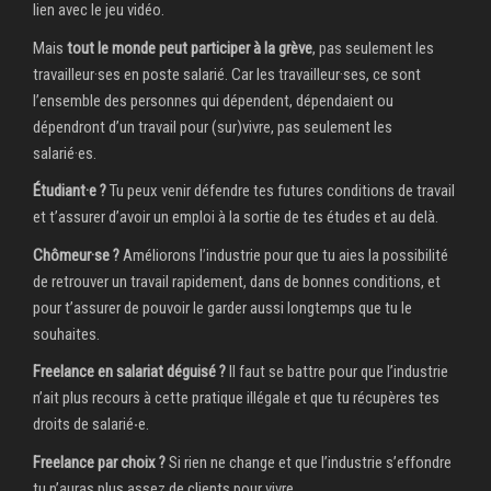
lien avec le jeu vidéo.
Mais
tout le monde peut participer à la grève
, pas seulement les
travailleur·ses en poste salarié. Car les travailleur·ses, ce sont
l’ensemble des personnes qui dépendent, dépendaient ou
dépendront d’un travail pour (sur)vivre, pas seulement les
salarié·es.
Étudiant·e ?
Tu peux venir défendre tes futures conditions de travail
et t’assurer d’avoir un emploi à la sortie de tes études et au delà.
Chômeur·se ?
Améliorons l’industrie pour que tu aies la possibilité
de retrouver un travail rapidement, dans de bonnes conditions, et
pour t’assurer de pouvoir le garder aussi longtemps que tu le
souhaites.
Freelance en salariat déguisé ?
Il faut se battre pour que l’industrie
n’ait plus recours à cette pratique illégale et que tu récupères tes
droits de salarié‧e.
Freelance par choix ?
Si rien ne change et que l’industrie s’effondre
tu n’auras plus assez de clients pour vivre.