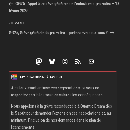
précédent
GG25 : Appel à la grève générale de l’industrie du jeu vidéo – 13
l’article
février 2025
Article
SUIVANT
suivant
GG25, Grève générale du jeu vidéo : quelles revendications ?
Mastodon
Bluesky
Instagram
Flux RSS
E-mail
STJV
le
04/08/2026 à 14:20:53
À celleux ayant entravé ces négociations : si vous ne
respectez pas la loi, vous en subirez les conséquences.
Nous appelons à la grève reconductible à Quantic Dream dès
le 5 août pour demander l'extension des négociations et, au
minimum, l'inclusion de nos demandes dans le plan de
licenciements.